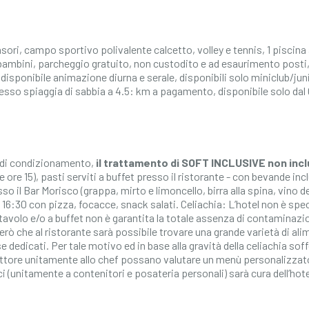
nsori, campo sportivo polivalente calcetto, volley e tennis, 1 piscina 
r bambini, parcheggio gratuito, non custodito e ad esaurimento post
 disponibile animazione diurna e serale, disponibili solo miniclub/junio
esso spiaggia di sabbia a 4.5: km a pagamento, disponibile solo dal 0
o di condizionamento,
il trattamento di SOFT INCLUSIVE non incl
re 15), pasti serviti a buffet presso il ristorante - con bevande inclu
sso il Bar Morisco (grappa, mirto e limoncello, birra alla spina, vino d
6:30 con pizza, focacce, snack salati. Celiachia: L’hotel non è specia
 al tavolo e/o a buffet non è garantita la totale assenza di contaminaz
rò che al ristorante sarà possibile trovare una grande varietà di al
dedicati. Per tale motivo ed in base alla gravità della celiachia soffer
direttore unitamente allo chef possano valutare un menù personalizzato
i (unitamente a contenitori e posateria personali) sarà cura dell’hote