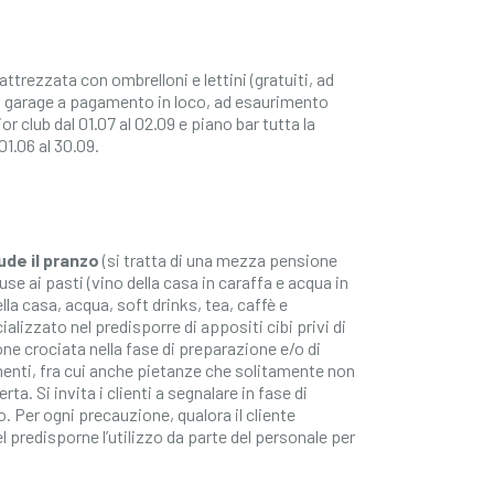
attrezzata con ombrelloni e lettini (gratuiti, ad
i, garage a pagamento in loco, ad esaurimento
r club dal 01.07 al 02.09 e piano bar tutta la
1.06 al 30.09.
ude il pranzo
(si tratta di una mezza pensione
se ai pasti (vino della casa in caraffa e acqua in
ella casa, acqua, soft drinks, tea, caffè e
lizzato nel predisporre di appositi cibi privi di
ione crociata nella fase di preparazione e/o di
imenti, fra cui anche pietanze che solitamente non
ta. Si invita i clienti a segnalare in fase di
. Per ogni precauzione, qualora il cliente
l predisporne l’utilizzo da parte del personale per