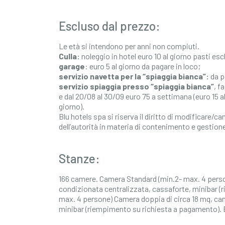
Escluso dal prezzo:
Le età si intendono per anni non compiuti.
Culla:
noleggio in hotel euro 10 al giorno pasti esc
garage
: euro 5 al giorno da pagare in loco;
servizio navetta per la “spiaggia bianca”:
da pa
servizio spiaggia presso “spiaggia bianca”
, f
e dal 20/08 al 30/09 euro 75 a settimana (euro 15 al
giorno).
Blu hotels spa si riserva il diritto di modificare
dell’autorità in materia di contenimento e gestio
Stanze:
166 camere. Camera Standard (min.2- max. 4 person
condizionata centralizzata, cassaforte, minibar 
max. 4 persone) Camera doppia di circa 18 mq, cam
minibar (riempimento su richiesta a pagamento). 