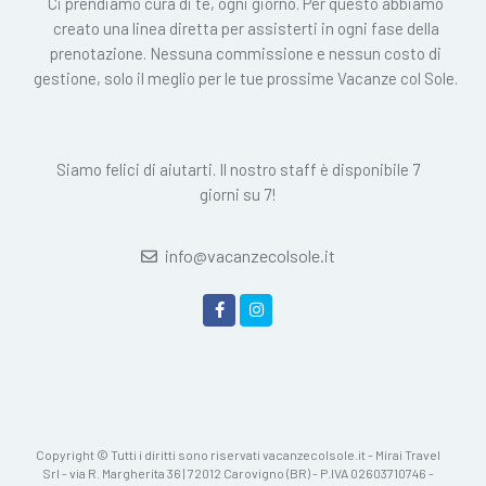
Ci prendiamo cura di te, ogni giorno. Per questo abbiamo
creato una linea diretta per assisterti in ogni fase della
prenotazione. Nessuna commissione e nessun costo di
gestione, solo il meglio per le tue prossime Vacanze col Sole.
Siamo felici di aiutarti. Il nostro staff è disponibile 7
giorni su 7!
info@vacanzecolsole.it
Copyright © Tutti i diritti sono riservati vacanzecolsole.it - Mirai Travel
Srl - via R. Margherita 36 | 72012 Carovigno (BR) - P.IVA 02603710746 -