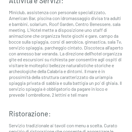
Attività e Servizi:
Miniclub, assistenza con personale specializzato,
American Bar, piscina con idromassaggio divisa tra adulti
e bambini, solarium, Roof Garden, Centro Benessere, sala
meeting. L’Hotel mette a disposizione uno staff di
animazione che organizza feste giochi e gare, campo da
bocce sulla spiaggia, corsi di aerobica, ginnastica, sala Tv,
servizio spiaggia, parcheggio cintato. Discoteca all’aperto
con annesso bar veranda. La direzione dell’hotel organizza
gite ed escursioni su richiesta per consentire agli ospiti di
visitare le molteplici bellezze naturalistiche storiche e
archeologiche della Calabria e dintorni. Il mare è in
prossimità della struttura caratterizzato da un’ampia
spiaggia privata di sabbia e sulla battigia un po’ di ghiaia. Il
servizio spiaggia è obbligatorio da pagare in loco e
prevede 1 ombrellone, 2 lettini e teli mare
Ristorazione:
Servizio tradizionale ai tavoli con menu a scelta. Curato
servizio di ristorazione che consente di apprezzare le