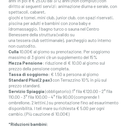
anni in poi e € 25.00 dai 3/12 anni (non compiuti) con
diritto ai seguenti servizi: animazione diurna e serale, con
spettacoli, cabaret,
giochi e tornei, mini club, junior club, con spazi riservati,
piscina per adulti e bambini con zona baby e
idromassaggio, 1 bagno turco o sauna nel Centro
Benessere della struttura (valido su
una tessera club settimanale), parcheggio auto interno
non custodito.
Culla
10.00€ al giorno su prenotazione. Per soggiorno
massimo di 3 giorni c’è un supplemento del 15%
Mezza Pensione
: riduzione di € 10.00 al giorno sul
prezzo della pensione completa.
Tassa di soggiorno
: € 1.50 a persona al giorno
Standard Plus(2 pax)
con Terrazzino 10% in più sul
prezzo standard.
Servizio Spiaggia
(obbligatorio):1° fila €120.00 - 2° fila
110.00 - 3° fila 100.00 - 4° fila 90.00 (comprende 1
ombrellone, 2 lettini,) su prenotazione fino ad esaurimento
disponibilità. I teli mare su richiesta € 5.00 per ogni
cambio. (Più cauzione di 10.00€)
*Riduzioni bambini: