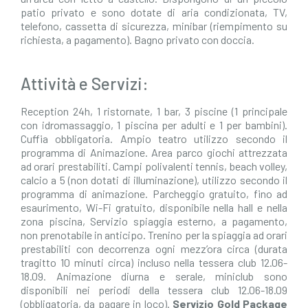
patio privato e sono dotate di aria condizionata, TV,
telefono, cassetta di sicurezza, minibar (riempimento su
richiesta, a pagamento). Bagno privato con doccia.
Attività e Servizi:
Reception 24h, 1 ristornate, 1 bar, 3 piscine (1 principale
con idromassaggio, 1 piscina per adulti e 1 per bambini).
Cuffia obbligatoria. Ampio teatro utilizzo secondo il
programma di Animazione. Area parco giochi attrezzata
ad orari prestabiliti. Campi polivalenti tennis, beach volley,
calcio a 5 (non dotati di illuminazione), utilizzo secondo il
programma di animazione. Parcheggio gratuito, fino ad
esaurimento, Wi-Fi gratuito, disponibile nella hall e nella
zona piscina, Servizio spiaggia esterno, a pagamento,
non prenotabile in anticipo. Trenino per la spiaggia ad orari
prestabiliti con decorrenza ogni mezz’ora circa (durata
tragitto 10 minuti circa) incluso nella tessera club 12.06-
18.09. Animazione diurna e serale, miniclub sono
disponibili nei periodi della tessera club 12.06-18.09
(obbligatoria, da pagare in loco).
Servizio Gold Package