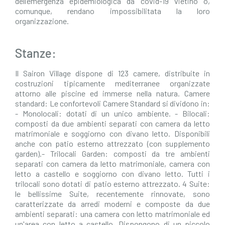
dell’emergenza epidemiologica da covid-19 vietino o,
comunque, rendano impossibilitata la loro
organizzazione.
Stanze:
Il Sairon Village dispone di 123 camere, distribuite in
costruzioni tipicamente mediterranee organizzate
attorno alle piscine ed immerse nella natura. Camere
standard: Le confortevoli Camere Standard si dividono in:
- Monolocali: dotati di un unico ambiente. - Bilocali:
composti da due ambienti separati con camera da letto
matrimoniale e soggiorno con divano letto. Disponibili
anche con patio esterno attrezzato (con supplemento
garden).- Trilocali Garden: composti da tre ambienti
separati con camera da letto matrimoniale, camera con
letto a castello e soggiorno con divano letto. Tutti i
trilocali sono dotati di patio esterno attrezzato. 4 Suite:
le bellissime Suite, recentemente rinnovate, sono
caratterizzate da arredi moderni e composte da due
ambienti separati: una camera con letto matrimoniale ed
un'area con letto a castello. Dispongono di un piccolo