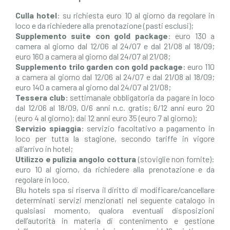
Culla hotel
: su richiesta euro 10 al giorno da regolare in
loco e da richiedere alla prenotazione (pasti esclusi);
Supplemento suite con gold package
: euro 130 a
camera al giorno dal 12/06 al 24/07 e dal 21/08 al 18/09;
euro 160 a camera al giorno dal 24/07 al 21/08;
Supplemento trilo garden con gold package
: euro 110
a camera al giorno dal 12/06 al 24/07 e dal 21/08 al 18/09;
euro 140 a camera al giorno dal 24/07 al 21/08;
Tessera club:
settimanale obbligatoria da pagare in loco
dal 12/06 al 18/09, 0/6 anni n.c. gratis; 6/12 anni euro 20
(euro 4 al giorno); dai 12 anni euro 35 (euro 7 al giorno);
Servizio spiaggia
: servizio facoltativo a pagamento in
loco per tutta la stagione, secondo tariffe in vigore
all’arrivo in hotel;
Utilizzo e pulizia angolo cottura
(stoviglie non fornite):
euro 10 al giorno, da richiedere alla prenotazione e da
regolare in loco.
Blu hotels spa si riserva il diritto di modificare/cancellare
determinati servizi menzionati nel seguente catalogo in
qualsiasi momento, qualora eventuali disposizioni
dell’autorità in materia di contenimento e gestione