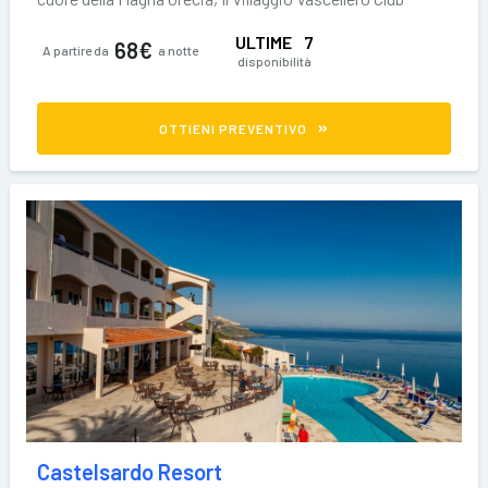
Resort dista soli
ULTIME
7
68€
A partire da
a notte
disponibilità
OTTIENI PREVENTIVO
Castelsardo Resort