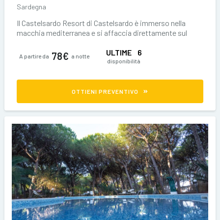
Sardegna
Il Castelsardo Resort di Castelsardo è immerso nella
macchia mediterranea e si affaccia direttamente sul
mare, offrendo ai suoi ospiti
ULTIME
6
78€
A partire da
a notte
disponibilità
OTTIENI PREVENTIVO