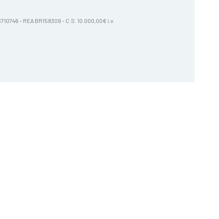
603710746 - REA BR158309 - C.S. 10.000,00€ i.v.