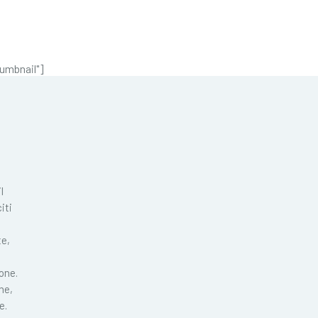
umbnail"]
l
iti
te,
ione.
ne,
e.