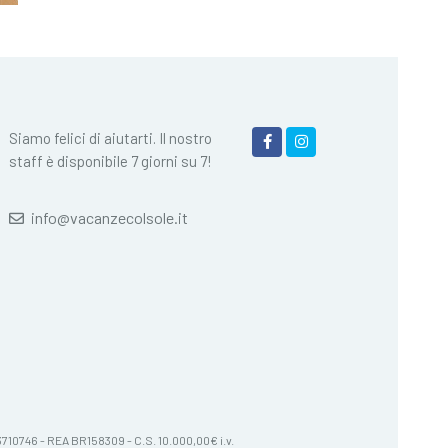
Siamo felici di aiutarti. Il nostro
staff è disponibile 7 giorni su 7!
info@vacanzecolsole.it
603710746 - REA BR158309 - C.S. 10.000,00€ i.v.