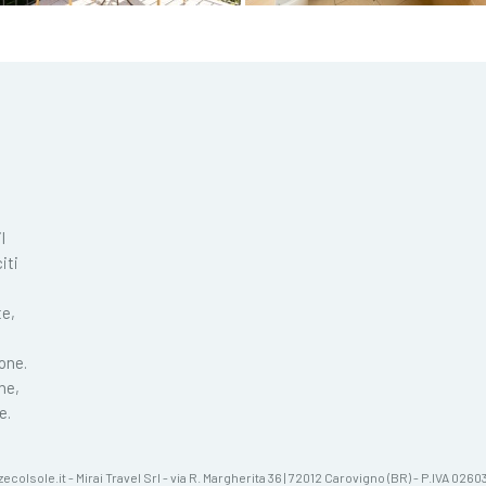
l
iti
te,
ione.
ne,
e.
zecolsole.it - Mirai Travel Srl - via R. Margherita 36 | 72012 Carovigno (BR) - P.IVA 02