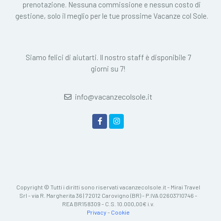
prenotazione. Nessuna commissione e nessun costo di
gestione, solo il meglio per le tue prossime Vacanze col Sole.
Siamo felici di aiutarti. Il nostro staff è disponibile 7
giorni su 7!
info@vacanzecolsole.it
Copyright © Tutti i diritti sono riservati vacanzecolsole.it - Mirai Travel
Srl - via R. Margherita 36 | 72012 Carovigno (BR) - P.IVA 02603710746 -
REA BR158309 - C.S. 10.000,00€ i.v.
Privacy
-
Cookie