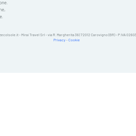
ione.
ne,
e.
zecolsole.it - Mirai Travel Srl - via R. Margherita 36 | 72012 Carovigno (BR) - P.IVA 02
Privacy
-
Cookie