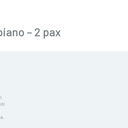
piano – 2 pax
l
iti
te,