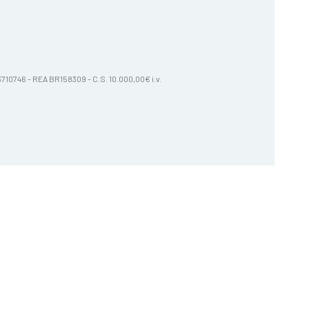
603710746 - REA BR158309 - C.S. 10.000,00€ i.v.