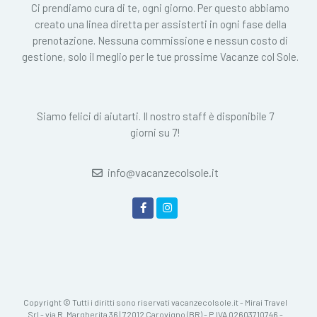
Ci prendiamo cura di te, ogni giorno. Per questo abbiamo
creato una linea diretta per assisterti in ogni fase della
prenotazione. Nessuna commissione e nessun costo di
gestione, solo il meglio per le tue prossime Vacanze col Sole.
Siamo felici di aiutarti. Il nostro staff è disponibile 7
giorni su 7!
info@vacanzecolsole.it
Copyright © Tutti i diritti sono riservati vacanzecolsole.it - Mirai Travel
Srl - via R. Margherita 36 | 72012 Carovigno (BR) - P.IVA 02603710746 -