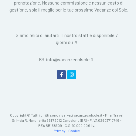
prenotazione. Nessuna commissione e nessun costo di
gestione, solo il meglio per le tue prossime Vacanze col Sole.
Siamo felici di aiutarti. Il nostro staff è disponibile 7
giorni su 7!
info@vacanzecolsole.it
Copyright © Tutti i diritti sono riservati vacanzecolsole.it - Mirai Travel
Srl - via R. Margherita 36 | 72012 Carovigno (BR) - P.IVA 02603710746 -
REA BR158309 - C.S. 10.000,00€ i.v.
Privacy
-
Cookie