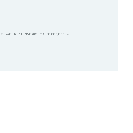
603710746 - REA BR158309 - C.S. 10.000,00€ i.v.