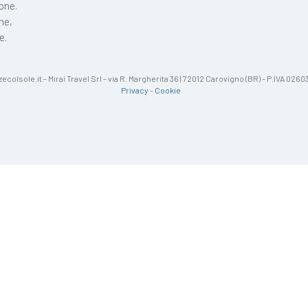
ione.
ne,
e.
zecolsole.it - Mirai Travel Srl - via R. Margherita 36 | 72012 Carovigno (BR) - P.IVA 02
Privacy
-
Cookie