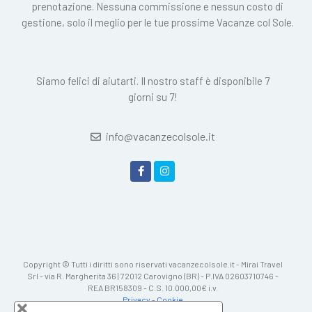
prenotazione. Nessuna commissione e nessun costo di
gestione, solo il meglio per le tue prossime Vacanze col Sole.
Siamo felici di aiutarti. Il nostro staff è disponibile 7
giorni su 7!
info@vacanzecolsole.it
Copyright © Tutti i diritti sono riservati vacanzecolsole.it - Mirai Travel
Srl - via R. Margherita 36 | 72012 Carovigno (BR) - P.IVA 02603710746 -
REA BR158309 - C.S. 10.000,00€ i.v.
Privacy
-
Cookie