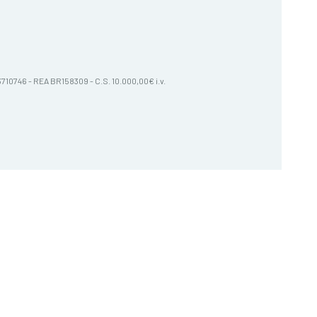
603710746 - REA BR158309 - C.S. 10.000,00€ i.v.