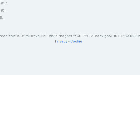
ione.
ne,
e.
zecolsole.it - Mirai Travel Srl - via R. Margherita 36 | 72012 Carovigno (BR) - P.IVA 02
Privacy
-
Cookie