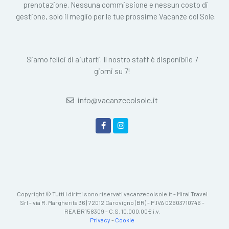
prenotazione. Nessuna commissione e nessun costo di
gestione, solo il meglio per le tue prossime Vacanze col Sole.
Siamo felici di aiutarti. Il nostro staff è disponibile 7
giorni su 7!
info@vacanzecolsole.it
Copyright © Tutti i diritti sono riservati vacanzecolsole.it - Mirai Travel
Srl - via R. Margherita 36 | 72012 Carovigno (BR) - P.IVA 02603710746 -
REA BR158309 - C.S. 10.000,00€ i.v.
Privacy
-
Cookie