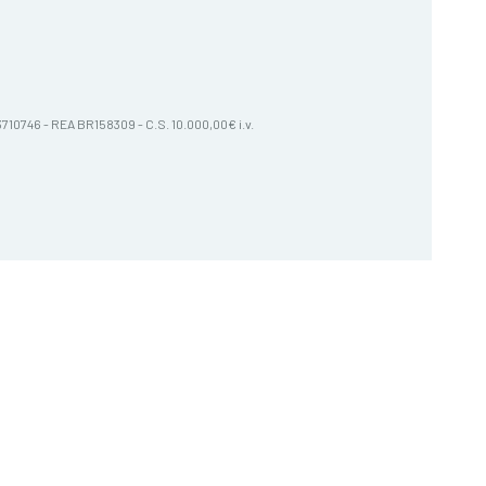
603710746 - REA BR158309 - C.S. 10.000,00€ i.v.