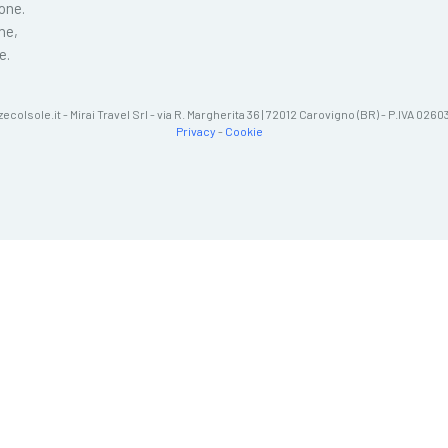
ione.
ne,
e.
zecolsole.it - Mirai Travel Srl - via R. Margherita 36 | 72012 Carovigno (BR) - P.IVA 02
Privacy
-
Cookie