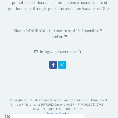
prenotazione. Nessuna commissione e nessun costo di
gestione, solo il meglio per le tue prossime Vacanze col Sole.
Siamo felici di aiutarti. Il nostro staff è disponibile 7
giorni su 7!
info@vacanzecolsole.it
Copyright © Tutti i diritti sono riservati vacanzecolsole.it - Mirai Travel
Srl - via R. Margherita 36 | 72012 Carovigno (BR) - P.IVA 02603710746 -
REA BR158309 - C.S. 10.000,00€ i.v.
Privacy
-
Cookie