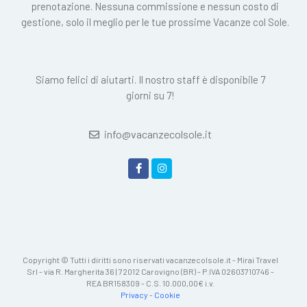
prenotazione. Nessuna commissione e nessun costo di
gestione, solo il meglio per le tue prossime Vacanze col Sole.
Siamo felici di aiutarti. Il nostro staff è disponibile 7
giorni su 7!
info@vacanzecolsole.it
Copyright © Tutti i diritti sono riservati vacanzecolsole.it - Mirai Travel
Srl - via R. Margherita 36 | 72012 Carovigno (BR) - P.IVA 02603710746 -
REA BR158309 - C.S. 10.000,00€ i.v.
Privacy
-
Cookie