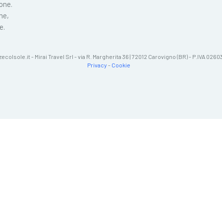
ione.
ne,
e.
zecolsole.it - Mirai Travel Srl - via R. Margherita 36 | 72012 Carovigno (BR) - P.IVA 02
Privacy
-
Cookie