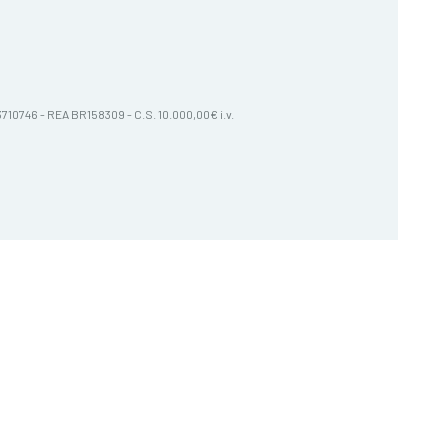
603710746 - REA BR158309 - C.S. 10.000,00€ i.v.