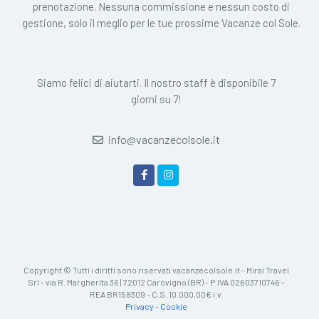
prenotazione. Nessuna commissione e nessun costo di
gestione, solo il meglio per le tue prossime Vacanze col Sole.
Siamo felici di aiutarti. Il nostro staff è disponibile 7
giorni su 7!
info@vacanzecolsole.it
Copyright © Tutti i diritti sono riservati vacanzecolsole.it - Mirai Travel
Srl - via R. Margherita 36 | 72012 Carovigno (BR) - P.IVA 02603710746 -
REA BR158309 - C.S. 10.000,00€ i.v.
Privacy
-
Cookie