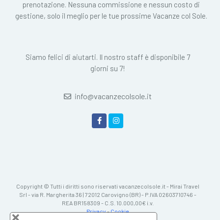
prenotazione. Nessuna commissione e nessun costo di
gestione, solo il meglio per le tue prossime Vacanze col Sole.
Siamo felici di aiutarti. Il nostro staff è disponibile 7
giorni su 7!
info@vacanzecolsole.it
Copyright © Tutti i diritti sono riservati vacanzecolsole.it - Mirai Travel
Srl - via R. Margherita 36 | 72012 Carovigno (BR) - P.IVA 02603710746 -
REA BR158309 - C.S. 10.000,00€ i.v.
Privacy
-
Cookie