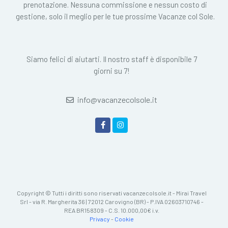
prenotazione. Nessuna commissione e nessun costo di
gestione, solo il meglio per le tue prossime Vacanze col Sole.
Siamo felici di aiutarti. Il nostro staff è disponibile 7
giorni su 7!
info@vacanzecolsole.it
Copyright © Tutti i diritti sono riservati vacanzecolsole.it - Mirai Travel
Srl - via R. Margherita 36 | 72012 Carovigno (BR) - P.IVA 02603710746 -
REA BR158309 - C.S. 10.000,00€ i.v.
Privacy
-
Cookie