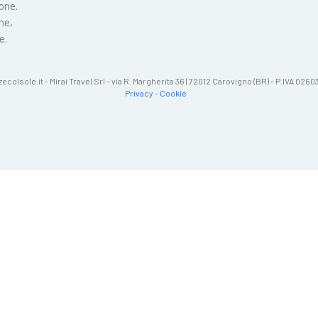
ione.
ne,
e.
zecolsole.it - Mirai Travel Srl - via R. Margherita 36 | 72012 Carovigno (BR) - P.IVA 02
Privacy
-
Cookie