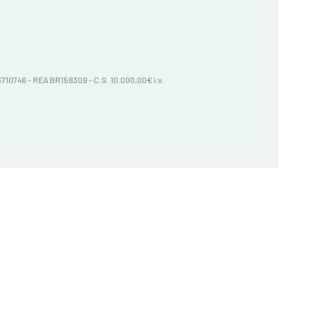
603710746 - REA BR158309 - C.S. 10.000,00€ i.v.