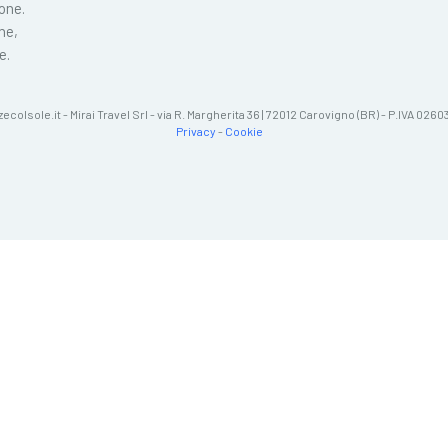
ione.
ne,
e.
zecolsole.it - Mirai Travel Srl - via R. Margherita 36 | 72012 Carovigno (BR) - P.IVA 02
Privacy
-
Cookie