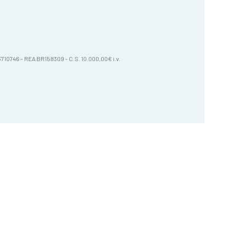
603710746 - REA BR158309 - C.S. 10.000,00€ i.v.