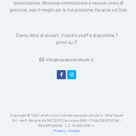
prenotazione. Nessuna commissione e nessun costo di
gestione, solo il meglio per le tue prossime Vacanze col Sole.
Siamo felici di aiutarti. Il nostro staff è disponibile 7
giorni su 7!
info@vacanzecolsole.it
Copyright © Tutti i diritti sono riservati vacanzecolsole.it - Mirai Travel
Srl - via R. Margherita 36 | 72012 Carovigno (BR) - P.IVA 02603710746 -
REA BR158309 - C.S. 10.000,00€ i.v.
Privacy
-
Cookie