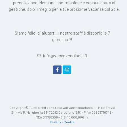
prenotazione. Nessuna commissione e nessun costo di
gestione, solo il meglio per le tue prossime Vacanze col Sole.
Siamo felici di aiutarti. Il nostro staff è disponibile 7
giorni su 7!
info@vacanzecolsole.it
Copyright © Tutti i diritti sono riservati vacanzecolsole.it - Mirai Travel
Srl - via R. Margherita 36 | 72012 Carovigno (BR) - P.IVA 02603710746 -
REA BR158309 - C.S. 10.000,00€ i.v.
Privacy
-
Cookie