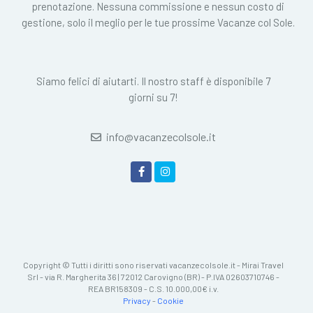
prenotazione. Nessuna commissione e nessun costo di
gestione, solo il meglio per le tue prossime Vacanze col Sole.
Siamo felici di aiutarti. Il nostro staff è disponibile 7
giorni su 7!
info@vacanzecolsole.it
Copyright © Tutti i diritti sono riservati vacanzecolsole.it - Mirai Travel
Srl - via R. Margherita 36 | 72012 Carovigno (BR) - P.IVA 02603710746 -
REA BR158309 - C.S. 10.000,00€ i.v.
Privacy
-
Cookie