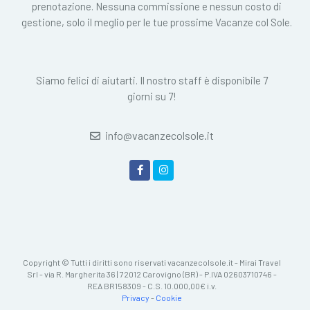
prenotazione. Nessuna commissione e nessun costo di
gestione, solo il meglio per le tue prossime Vacanze col Sole.
Siamo felici di aiutarti. Il nostro staff è disponibile 7
giorni su 7!
info@vacanzecolsole.it
Copyright © Tutti i diritti sono riservati vacanzecolsole.it - Mirai Travel
Srl - via R. Margherita 36 | 72012 Carovigno (BR) - P.IVA 02603710746 -
REA BR158309 - C.S. 10.000,00€ i.v.
Privacy
-
Cookie