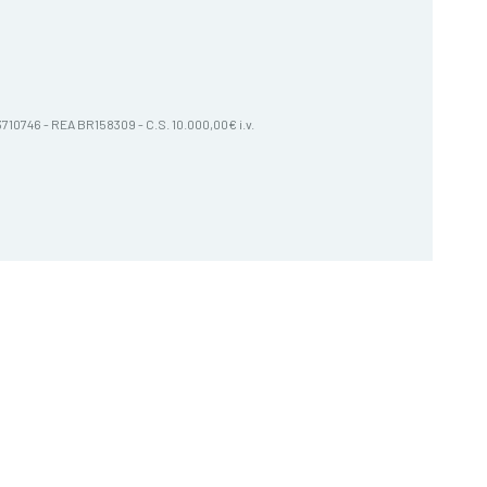
603710746 - REA BR158309 - C.S. 10.000,00€ i.v.