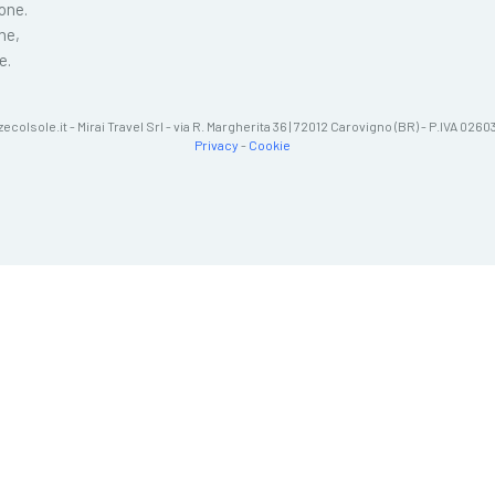
ione.
ne,
e.
zecolsole.it - Mirai Travel Srl - via R. Margherita 36 | 72012 Carovigno (BR) - P.IVA 02
Privacy
-
Cookie