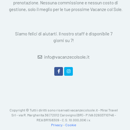
prenotazione. Nessuna commissione e nessun costo di
gestione, solo il meglio per le tue prossime Vacanze col Sole.
Siamo felici di aiutarti. Il nostro staff è disponibile 7
giorni su 7!
info@vacanzecolsole.it
Copyright © Tutti i diritti sono riservati vacanzecolsole.it - Mirai Travel
Srl - via R. Margherita 36 | 72012 Carovigno (BR) - P.IVA 02603710746 -
REA BR158309 - C.S. 10.000,00€ i.v.
Privacy
-
Cookie