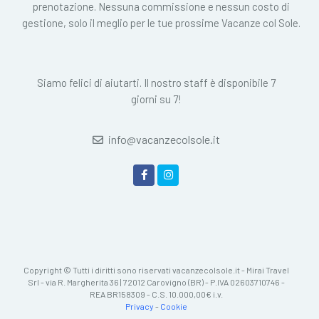
prenotazione. Nessuna commissione e nessun costo di
gestione, solo il meglio per le tue prossime Vacanze col Sole.
Siamo felici di aiutarti. Il nostro staff è disponibile 7
giorni su 7!
info@vacanzecolsole.it
Copyright © Tutti i diritti sono riservati vacanzecolsole.it - Mirai Travel
Srl - via R. Margherita 36 | 72012 Carovigno (BR) - P.IVA 02603710746 -
REA BR158309 - C.S. 10.000,00€ i.v.
Privacy
-
Cookie