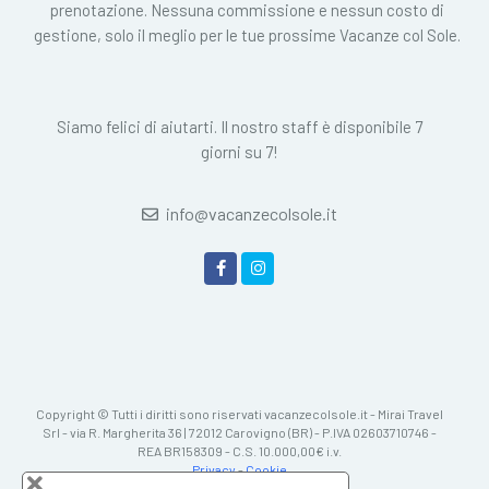
prenotazione. Nessuna commissione e nessun costo di
gestione, solo il meglio per le tue prossime Vacanze col Sole.
Siamo felici di aiutarti. Il nostro staff è disponibile 7
giorni su 7!
info@vacanzecolsole.it
Copyright © Tutti i diritti sono riservati vacanzecolsole.it - Mirai Travel
Srl - via R. Margherita 36 | 72012 Carovigno (BR) - P.IVA 02603710746 -
REA BR158309 - C.S. 10.000,00€ i.v.
Privacy
-
Cookie