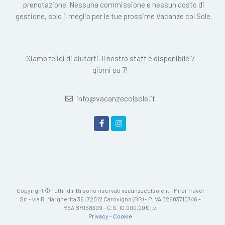
prenotazione. Nessuna commissione e nessun costo di
gestione, solo il meglio per le tue prossime Vacanze col Sole.
Siamo felici di aiutarti. Il nostro staff è disponibile 7
giorni su 7!
info@vacanzecolsole.it
Copyright © Tutti i diritti sono riservati vacanzecolsole.it - Mirai Travel
Srl - via R. Margherita 36 | 72012 Carovigno (BR) - P.IVA 02603710746 -
REA BR158309 - C.S. 10.000,00€ i.v.
Privacy
-
Cookie