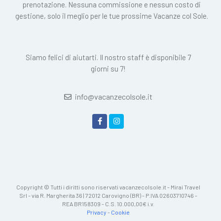
prenotazione. Nessuna commissione e nessun costo di
gestione, solo il meglio per le tue prossime Vacanze col Sole.
Siamo felici di aiutarti. Il nostro staff è disponibile 7
giorni su 7!
info@vacanzecolsole.it
Copyright © Tutti i diritti sono riservati vacanzecolsole.it - Mirai Travel
Srl - via R. Margherita 36 | 72012 Carovigno (BR) - P.IVA 02603710746 -
REA BR158309 - C.S. 10.000,00€ i.v.
Privacy
-
Cookie