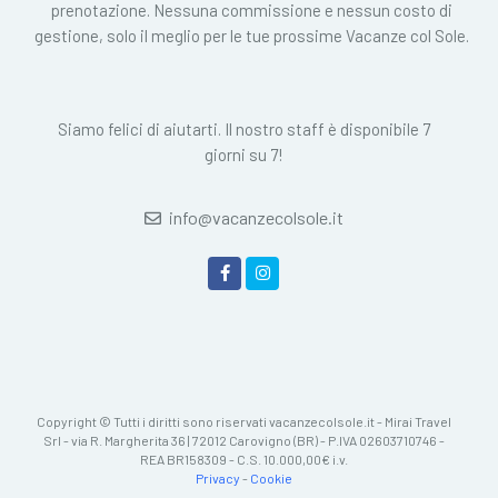
prenotazione. Nessuna commissione e nessun costo di
gestione, solo il meglio per le tue prossime Vacanze col Sole.
Siamo felici di aiutarti. Il nostro staff è disponibile 7
giorni su 7!
info@vacanzecolsole.it
Copyright © Tutti i diritti sono riservati vacanzecolsole.it - Mirai Travel
Srl - via R. Margherita 36 | 72012 Carovigno (BR) - P.IVA 02603710746 -
REA BR158309 - C.S. 10.000,00€ i.v.
Privacy
-
Cookie