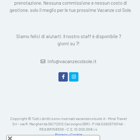
prenotazione. Nessuna commissione e nessun costo di
gestione, solo il meglio per le tue prossime Vacanze col Sole.
Siamo felici di aiutarti. Il nostro staff è disponibile 7
giorni su 7!
info@vacanzecolsole.it
Copyright © Tutti i diritti sono riservati vacanzecolsole.it - Mirai Travel
Srl - via R. Margherita 36 | 72012 Carovigno (BR) - P.IVA 02603710746 -
REA BR158309 - C.S. 10.000,00€ i.v.
Privacy
-
Cookie