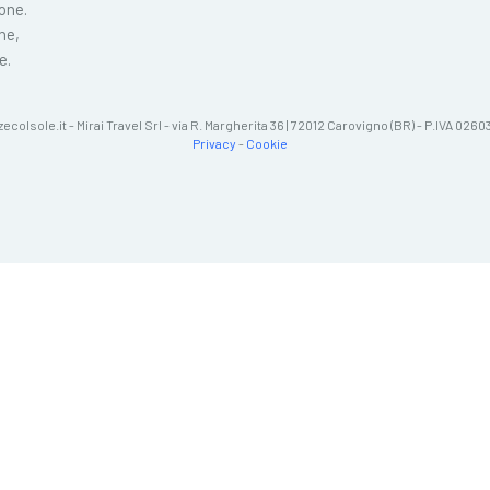
ione.
ne,
e.
zecolsole.it - Mirai Travel Srl - via R. Margherita 36 | 72012 Carovigno (BR) - P.IVA 02
Privacy
-
Cookie