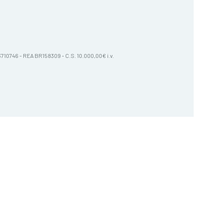
603710746 - REA BR158309 - C.S. 10.000,00€ i.v.