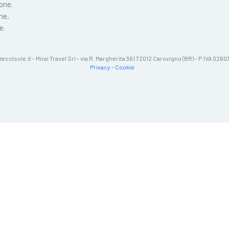
ione.
ne,
e.
zecolsole.it - Mirai Travel Srl - via R. Margherita 36 | 72012 Carovigno (BR) - P.IVA 02
Privacy
-
Cookie