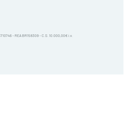
603710746 - REA BR158309 - C.S. 10.000,00€ i.v.