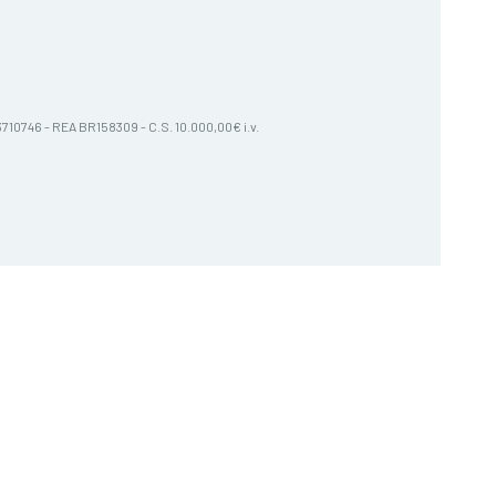
603710746 - REA BR158309 - C.S. 10.000,00€ i.v.