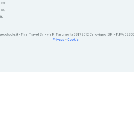
ione.
ne,
e.
zecolsole.it - Mirai Travel Srl - via R. Margherita 36 | 72012 Carovigno (BR) - P.IVA 02
Privacy
-
Cookie