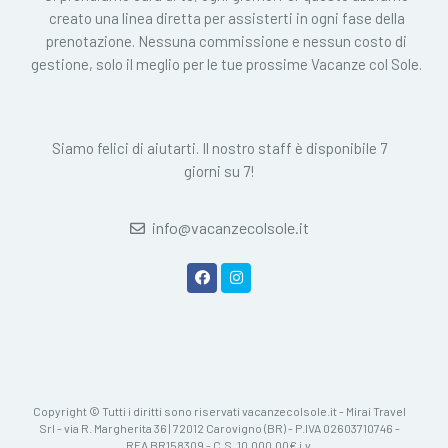
creato una linea diretta per assisterti in ogni fase della
prenotazione. Nessuna commissione e nessun costo di
gestione, solo il meglio per le tue prossime Vacanze col Sole.
Siamo felici di aiutarti. Il nostro staff è disponibile 7
giorni su 7!
info@vacanzecolsole.it
Copyright © Tutti i diritti sono riservati vacanzecolsole.it - Mirai Travel
Srl - via R. Margherita 36 | 72012 Carovigno (BR) - P.IVA 02603710746 -
REA BR158309 - C.S. 10.000,00€ i.v.