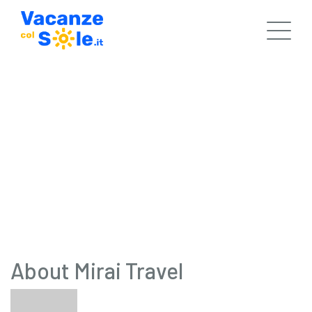
How To Get Strangers To Take
Epic Travel Photos Of You
7 DAYS AGO
C-THEMES PARTNER
2 COMMENTS
About Mirai Travel